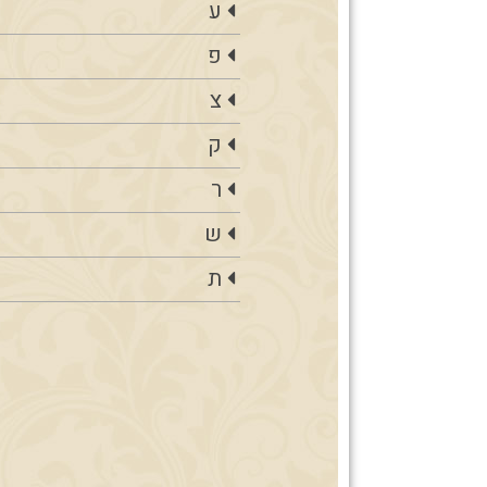
ע
פ
צ
ק
ר
ש
ת