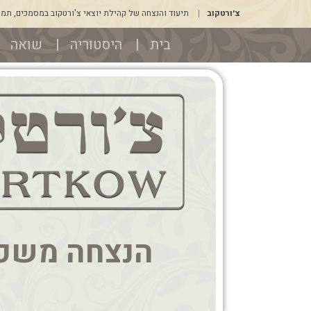
דלג
צ׳ורטקוב
תיעוד והנצחה של קהילת יוצאי צ'ורטקוב במסמכים, תמונו
לתוכן
בית
היסטוריה
שואה
הנצחה משפ