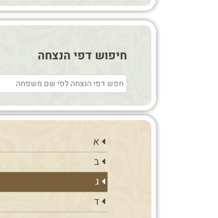
חיפוש דפי הנצחה
א
ב
ג
ד