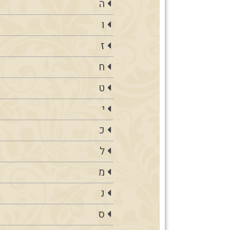
ה
ו
ז
ח
ט
י
כ
ל
מ
נ
ס