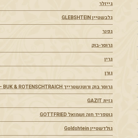
גייזלר
גלבשטיין GLEBSHTEIN
גפנר
גרוסר-בוק
גרין
גורן
גרוסר בוק ורוטנשטרייך GROSSER – BUK & ROTENSCHTRAICH
גזית GAZIT
גוטפריד חוה ושמואל GOTTFRIED
גולדשטיין Goldshtein