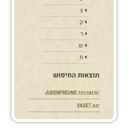
צ
ק
ר
ש
ת
תוצאות החיפוש
יודנפרוינד JUDENFREUND
יגט YAGET