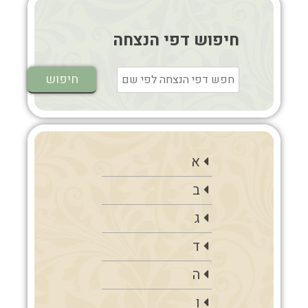
חיפוש דפי הנצחה
א
ב
ג
ד
ה
ו