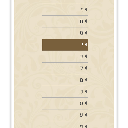
ז
ח
ט
י
כ
ל
מ
נ
ס
ע
פ