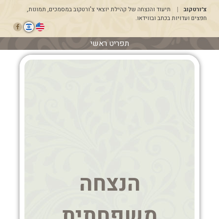
דלג
צ׳ורטקוב
תיעוד והנצחה של קהילת יוצאי צ'ורטקוב במסמכים, תמונות,
לתוכן
חפצים ועדויות בכתב ובווידאו.
תפריט ראשי
הנצחה
משפחתית