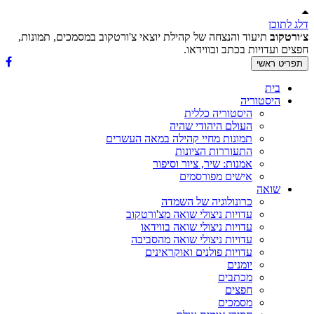
דלג לתוכן
צ׳ורטקוב
תיעוד והנצחה של קהילת יוצאי צ'ורטקוב במסמכים, תמונות,
חפצים ועדויות בכתב ובווידאו.
תפריט ראשי
בית
היסטוריה
היסטוריה כללית
העולם היהודי שהיה
תמונות מחיי קהילה במאה העשרים
התעוררות הציונות
אמנות: שיר, ציור וסיפור
אישים מפורסמים
שואה
כרונולוגיה של השמדה
עדויות ניצולי שואה מצ'ורטקוב
עדויות ניצולי שואה בווידאו
עדויות ניצולי שואה מהסביבה
עדויות פולנים ואוקראינים
יומנים
מכתבים
חפצים
מסמכים