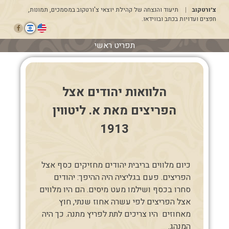
דלג
צ׳ורטקוב
תיעוד והנצחה של קהילת יוצאי צ'ורטקוב במסמכים, תמונות,
לתוכן
חפצים ועדויות בכתב ובווידאו.
תפריט ראשי
הלוואות יהודים אצל
הפריצים מאת א. ליטווין
1913
כיום מלווים בריבית יהודים מחזיקים כסף אצל
הפריצים. פעם בגליציה היה ההיפך: יהודים
סחרו בכסף ושילמו מעט מיסים. הם היו מלווים
אצל הפריצים לפי עשרה אחוז שנתי, חוץ
מאחוזים היו צריכים לתת לפריץ מתנה. כך היה
המנהג.