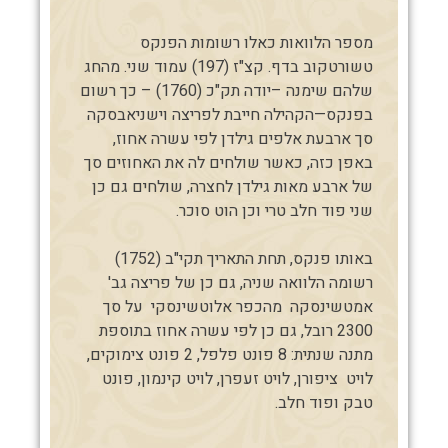
מספר הלוואות כאלו רשומות הפנקס
טשורטקוב בדף. קצ"ז (197) עמוד שני. מהחג
שלהם שימנה –יודה תק"כ (1760) – כך רשום
בפנקס—הקהילה חייבת לפריצה וישניאבסקה
סך ארבעת אלפים גילדן לפי עשרה אחוז,
באפן כזה, כאשר שולחים לה את האחוזים סך
של ארבע מאות גילדן לחצרה, שולחים גם כן
שני פוד חלב טרי וכן הוט סוכר.
באותו פנקס, תחת התאריך תקי"ב (1752)
רשומה הלוואה שניה, גם כן של פריצה גב'
אמטשינסקה מהכפר אלוטשינסקי על סך
2300 רובל, גם כן לפי עשרה אחוז בתוספת
מתנה שנתית: 8 פונט פלפל, 2 פונט צימוקים,
לויט ציפורן, לויט זעפרן, לויט קינמון, פונט
טבק ופוד חלב.