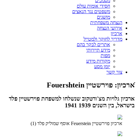
מסמכים
חסידי אומות עולם
משפטים נגד הנאצים
מושגים
הנצחה משפחתית
אירועי הנצחה
ארכיון
מדריך לחוקר ולמטייל
אתרים לבקר בהם
מידע תיירותי
מפות
מקורות מידע
יומן מסע
צור קשר
ֿארכיון: פוירשטיין Fouershtein
ארכיון גלויות מצ'ורטקוב שנשלחו למשפחת פוירשטיין פלד
בישראל, בין השנים 1939 1941
ארכיון פוירשטיין Feuerstein אוסף שמוליק פלד (1)