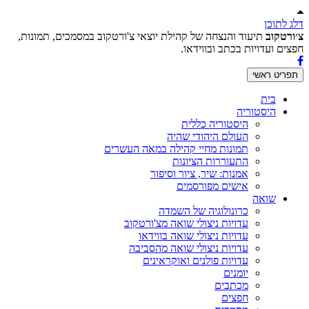
דלג לתוכן
צ׳ורטקוב
תיעוד והנצחה של קהילת יוצאי צ'ורטקוב במסמכים, תמונות,
חפצים ועדויות בכתב ובווידאו.
תפריט ראשי
בית
היסטוריה
היסטוריה כללית
העולם היהודי שהיה
תמונות מחיי קהילה במאה העשרים
התעוררות הציונות
אמנות: שיר, ציור וסיפור
אישים מפורסמים
שואה
כרונולוגיה של השמדה
עדויות ניצולי שואה מצ'ורטקוב
עדויות ניצולי שואה בווידאו
עדויות ניצולי שואה מהסביבה
עדויות פולנים ואוקראינים
יומנים
מכתבים
חפצים