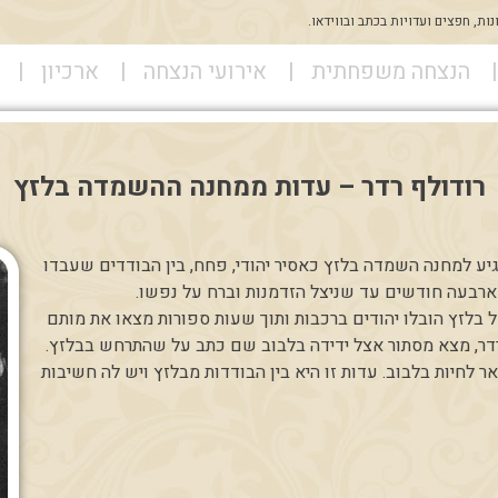
ת, חפצים ועדויות בכתב ובווידאו.
הנצחה משפחתית
אירועי הנצחה
ארכיון
רודולף רדר – עדות ממחנה ההשמדה בלזץ
ף רדר (1881-1968) היגיע למחנה השמדה בלזץ כאסיר יהודי, פחח, בין הבודדים שעבדו
בעה חודשים עד שניצל הזדמנות וברח על נפשו.
ל בלזץ הובלו יהודים ברכבות ותוך שעות ספורות מצאו את מותם
רדר, מצא מסתור אצל ידידה בלבוב שם כתב על שהתרחש בבלזץ.
לחיות בלבוב. עדות זו היא בין הבודדות מבלזץ ויש לה חשיבות