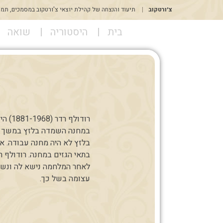
דלג
צ׳ורטקוב
תיעוד והנצחה של קהילת יוצאי צ'ורטקוב במסמכים, תמונו
לתוכן
בית
היסטוריה
שואה
רודול
במחנה השמדה בלזץ במשך אר
בלזץ לא היה מחנה עבודה. א
בתאי הגזים במחנה. רודולף 
לאחר המלחמה נישא לה ונשאר 
עצומה בשל כך.