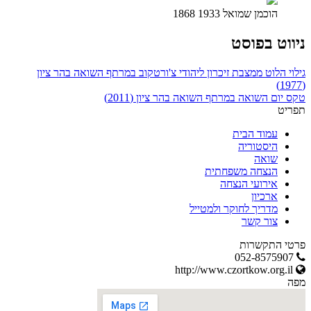
הוכמן שמואל 1933 1868
ניווט בפוסט
גילוי הלוט ממצבת זיכרון ליהודי צ'ורטקוב במרתף השואה בהר ציון
(1977)
טקס יום השואה במרתף השואה בהר ציון (2011)
תפריט
עמוד הבית
היסטוריה
שואה
הנצחה משפחתית
אירועי הנצחה
ארכיון
מדריך לחוקר ולמטייל
צור קשר
פרטי התקשרות
052-8575907
http://www.czortkow.org.il
מפה