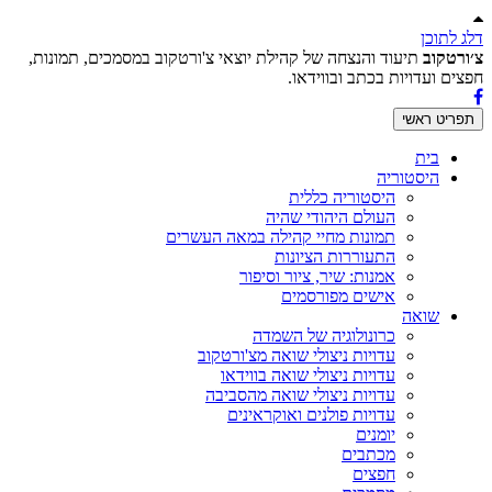
דלג לתוכן
צ׳ורטקוב
תיעוד והנצחה של קהילת יוצאי צ'ורטקוב במסמכים, תמונות,
חפצים ועדויות בכתב ובווידאו.
תפריט ראשי
בית
היסטוריה
היסטוריה כללית
העולם היהודי שהיה
תמונות מחיי קהילה במאה העשרים
התעוררות הציונות
אמנות: שיר, ציור וסיפור
אישים מפורסמים
שואה
כרונולוגיה של השמדה
עדויות ניצולי שואה מצ'ורטקוב
עדויות ניצולי שואה בווידאו
עדויות ניצולי שואה מהסביבה
עדויות פולנים ואוקראינים
יומנים
מכתבים
חפצים