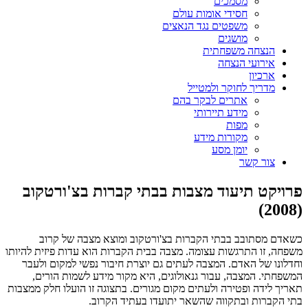
מסמכים
חסידי אומות עולם
משפטים נגד הנאצים
מושגים
הנצחה משפחתית
אירועי הנצחה
ארכיון
מדריך לחוקר ולמטייל
אתרים לבקר בהם
מידע תיירותי
מפות
מקורות מידע
יומן מסע
צור קשר
פרויקט תיעוד מצבות בבתי קברות בצ'ורטקוב
(2008)
כשאדם מסתובב בבתי הקברות בצ'ורטקוב ומוצא מצבה של קרוב
משפחה, זו התרגשות עצומה. מצבה בבית הקברות הוא עדות פיזית להיותו
וחדלונו של האדם. המצבה לעתים גם יוצרת חיבור נפשי למקום ולעבר
המשפחתי. המצבה, עבור גנאולוגים, היא מקור מידע לשמות הורים,
תאריך לידה ופטירה ולעתים מקום מגורים. בתצוגה זו הועלו חלק ממצבות
בתי הקברות ובתקווה שהשאר יתועדו בעתיד הקרוב.