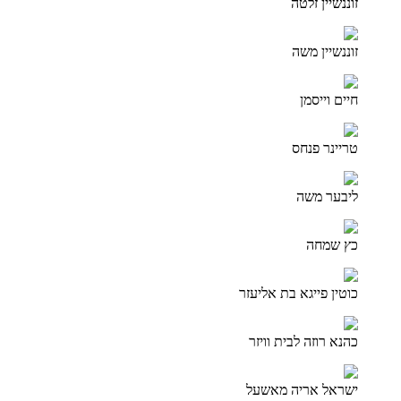
זוננשיין זלטה
זוננשיין משה
חיים וייסמן
טריינר פנחס
ליבער משה
כץ שמחה
כוטין פייגא בת אליעזר
כהנא רוזה לבית וויזר
ישראל אריה מאשעל