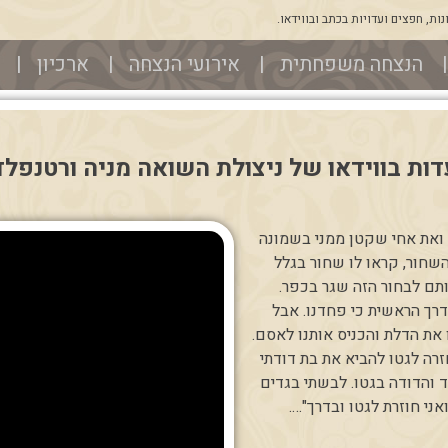
ת, חפצים ועדויות בכתב ובווידאו.
הנצחה משפחתית
אירועי הנצחה
ארכיון
דות בווידאו של ניצולת השואה מניה ורטנפלד
 ואת אחי שקטן ממני בשמונה
השחור, קראו לו שחור בגלל
תם לבחור הזה שגר בכפר.
דרך הראשית כי פחדנו. אבל
 את הדלת והכניס אותנו לאסם.
רה לגטו להביא את בת דודתי
והדודה בגטו. לבשתי בגדים
י חוזרת לגטו ובדרך"….