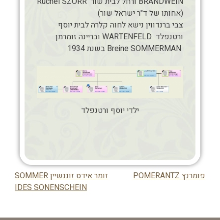
BRANDWEIN ורחל לבית שור Ruchel SZORR
(אחותו של ד"ר ישראל שור)
צבי ברנדווין נישא לחוה קלרה לבית יוסף
ורטנפלד WARTENFELD ובריינה זומרמן
Breine SOMMERMAN בשנת 1934
ילדי יוסף ורטנפלד
פומרנץ POMERANTZ
זומר אידס זוננשיין SOMMER
ניווט
IDES SONENSCHEIN
בפוסט