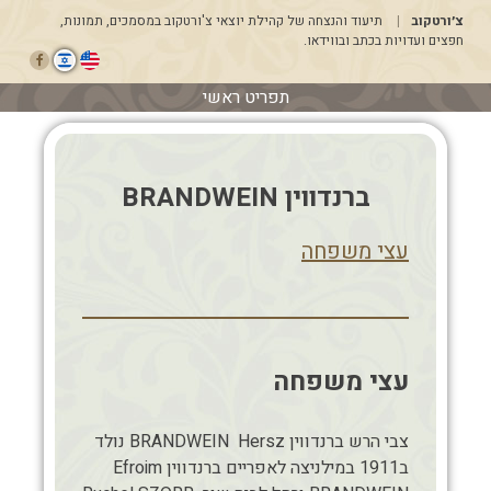
דלג
צ׳ורטקוב
תיעוד והנצחה של קהילת יוצאי צ'ורטקוב במסמכים, תמונות,
לתוכן
חפצים ועדויות בכתב ובווידאו.
תפריט ראשי
ברנדווין BRANDWEIN
עצי משפחה
עצי משפחה
צבי הרש ברנדווין BRANDWEIN Hersz נולד
ב1911 במילניצה לאפריים ברנדווין Efroim