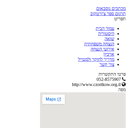
מכתבים נוסבאום
תרגום ספר צ'ורטקוב
תפריט
עמוד הבית
היסטוריה
שואה
הנצחה משפחתית
אירועי הנצחה
ארכיון
מדריך לחוקר ולמטייל
צור קשר
פרטי התקשרות
052-8575907
http://www.czortkow.org.il
מפה