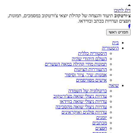
דלג לתוכן
צ׳ורטקוב
תיעוד והנצחה של קהילת יוצאי צ'ורטקוב במסמכים, תמונות,
חפצים ועדויות בכתב ובווידאו.
תפריט ראשי
בית
היסטוריה
היסטוריה כללית
העולם היהודי שהיה
תמונות מחיי קהילה במאה העשרים
התעוררות הציונות
אמנות: שיר, ציור וסיפור
אישים מפורסמים
שואה
כרונולוגיה של השמדה
עדויות ניצולי שואה מצ'ורטקוב
עדויות ניצולי שואה בווידאו
עדויות ניצולי שואה מהסביבה
עדויות פולנים ואוקראינים
יומנים
מכתבים
חפצים