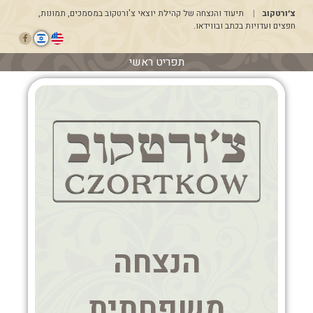
דלג
צ׳ורטקוב
תיעוד והנצחה של קהילת יוצאי צ'ורטקוב במסמכים, תמונות,
לתוכן
חפצים ועדויות בכתב ובווידאו.
תפריט ראשי
הנצחה
משפחתית