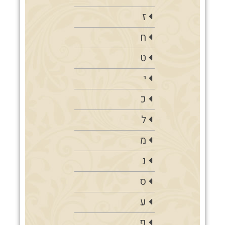
ז
ח
ט
י
כ
ל
מ
נ
ס
ע
פ