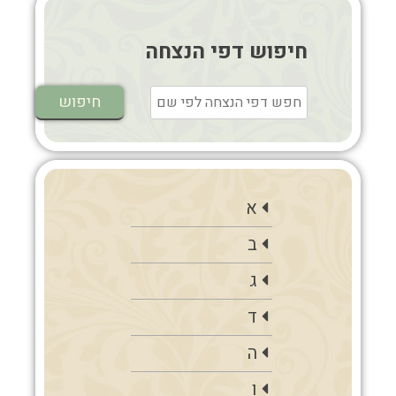
חיפוש דפי הנצחה
א
ב
ג
ד
ה
ו