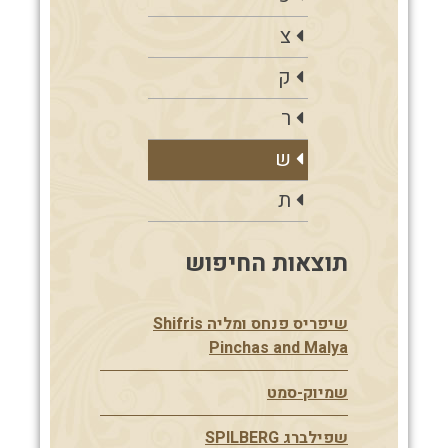
צ
ק
ר
ש
ת
תוצאות החיפוש
שיפריס פנחס ומליה Shifris
Pinchas and Malya
שמיוק-סמט
שפילברג SPILBERG