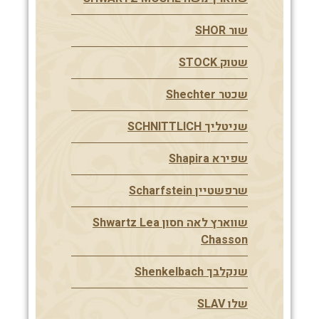
שור SHOR
שטוק STOCK
שכטר Shechter
שניטליך SCHNITTLICH
שפירא Shapira
שרפשטיין Scharfstein
שווארץ לאה חסון Shwartz Lea
Chasson
שנקלבך Shenkelbach
שלו SLAV