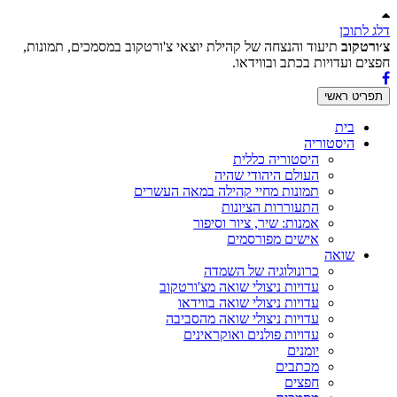
דלג לתוכן
צ׳ורטקוב
תיעוד והנצחה של קהילת יוצאי צ'ורטקוב במסמכים, תמונות,
חפצים ועדויות בכתב ובווידאו.
תפריט ראשי
בית
היסטוריה
היסטוריה כללית
העולם היהודי שהיה
תמונות מחיי קהילה במאה העשרים
התעוררות הציונות
אמנות: שיר, ציור וסיפור
אישים מפורסמים
שואה
כרונולוגיה של השמדה
עדויות ניצולי שואה מצ'ורטקוב
עדויות ניצולי שואה בווידאו
עדויות ניצולי שואה מהסביבה
עדויות פולנים ואוקראינים
יומנים
מכתבים
חפצים