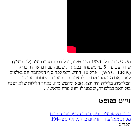
משה שוורץ נולד 1936 בצ'ורטקוב, גדל בכפר מדוודובצ'ה (ליד בוצ'ץ)
שורד עם עוד 5 בני משפחה במסתור, שבונה עבורם אדון וויכריק
(WYCHERIK). פרק 10: חודש וחצי לפני סוף המלחמה הם נאלצים
לעזוב את המסתור ולחפור לעצמם בור ביער בו הסתתרו עד סוף
המלחמה. בלילות היה יוצא אבא ומחפש מזון. באחד הלילות שלא ישכחו,
נפל האב במלכודת, שטמנו לו והוא נורה בראשו….
ניווט בפוסט
רחוב מיצקביצ'ה פעם, רחוב סטפן בנדרה היום
מכתב מאליעזר רוזן לחנן מיידנק אוגוסט 1944
תפריט