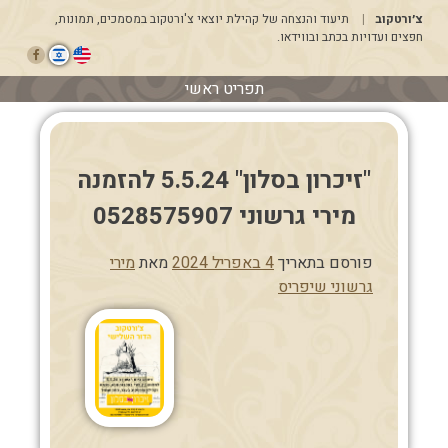
דלג
צ׳ורטקוב
תיעוד והנצחה של קהילת יוצאי צ'ורטקוב במסמכים, תמונות,
לתוכן
חפצים ועדויות בכתב ובווידאו.
תפריט ראשי
"זיכרון בסלון" 5.5.24 להזמנה
מירי גרשוני 0528575907
פורסם בתאריך
4 באפריל 2024
מאת
מירי
גרשוני שיפריס