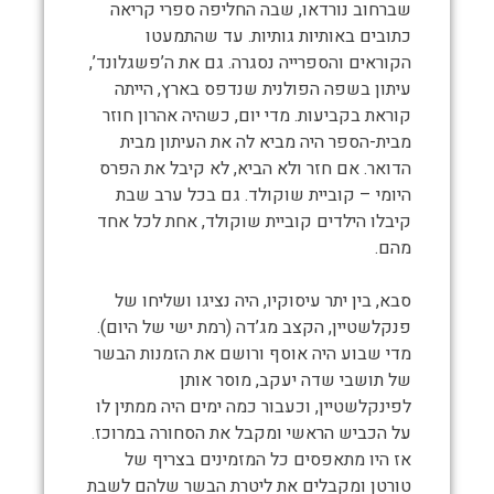
שברחוב נורדאו, שבה החליפה ספרי קריאה
כתובים באותיות גותיות. עד שהתמעטו
הקוראים והספרייה נסגרה. גם את ה’פשגלונד’,
עיתון בשפה הפולנית שנדפס בארץ, הייתה
קוראת בקביעות. מדי יום, כשהיה אהרון חוזר
מבית-הספר היה מביא לה את העיתון מבית
הדואר. אם חזר ולא הביא, לא קיבל את הפרס
היומי – קוביית שוקולד. גם בכל ערב שבת
קיבלו הילדים קוביית שוקולד, אחת לכל אחד
מהם.
סבא, בין יתר עיסוקיו, היה נציגו ושליחו של
פנקלשטיין, הקצב מג’דה (רמת ישי של היום).
מדי שבוע היה אוסף ורושם את הזמנות הבשר
של תושבי שדה יעקב, מוסר אותן
לפינקלשטיין, וכעבור כמה ימים היה ממתין לו
על הכביש הראשי ומקבל את הסחורה במרוכז.
אז היו מתאפסים כל המזמינים בצריף של
טורטן ומקבלים את ליטרת הבשר שלהם לשבת