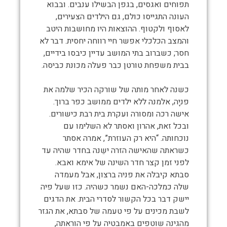
תפוחים ואגסים, בגפן הבשילו ענבים. ובבוא
העונה התגייסו כולם, גם הילדים הצעירים,
לאסוף ולקטוף. ההוצאות היו מחושבות היטב
והמצב הכלכלי אפשר חיי רווחה יחסית. דבר לא
חסר; כשברוב בתי המושב עדיין כיבסו בידיים,
בבית משפחת טורטן כבר פעלה מכונת כביסה.
כשנה לאחר מותה של שורקה הכיר שלמה את
פניָה, אלמנה ללא ילדים ממושב כפר ברוך.
אישה רכה ומסורה ועקרת בית רבת כישורים.
ובכל זאת, אהרון ואסתר לא השלימו עם
נוכחותה. “היא רק העוזרת”, אמרה אסתר
כשראתה שהאישה הזרה ישֵנה בחדר שהיה עד
לפני זמן קצר חדר השינה של אימא ואבא.
סבתא קיבלה את פניה ברצון, אבל מעמדה
שלה כמלכה-האם נשמר כשהיה. כזו שעל פיה
יישק דבר בכל הקשור לסדרי הבית. את הדגים
לשבת מכינים על פי טעמה של סבתא, את הגזר
מהגינה שוטפים באמבטיה על פי הוראתה,