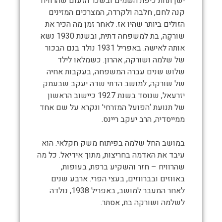
ישן תחת כיפת השמים ובשכר הזעום שהרוויח
קנה לחם, חלבה ולקרדה, המצרכים המזינים
הזולים ביותר שהיו אז. לאחר זמן מה הכיר את
שורקֶה, בת למשפחה דתית, ובשנת 1930 נשא
אותה לאישה. באפריל 1931 נולד בנם הבכור
של שלמה ושורקה, אהרון. כשמלאו לילד
שלוש שנים עברה המשפחה, בעקבות אחיה
של שורקה, למושב הדתי שדה יעקב שבעמק
יזרעאל, שנוסד בשנת 1927 כיישוב הראשון
של תנועת ‘הפועל המזרחי’ ונקרא על שם אחד
ממייסדיה, הרב יעקב ריינס.
במושב החל שלמה בפיתוח משק חקלאי. הוא
עיבד את האדמה בחריצות, מתוך אידיאל. כל מה
שהרוויח – חזר והשקיע ברפת, בעופות,
באווזים ובברווזים, בעצי הפרי. ארבע שנים
לאחר המעבר למושב, באפריל 1938, נולדה
לשלמה ושורקה בת, אסתר.