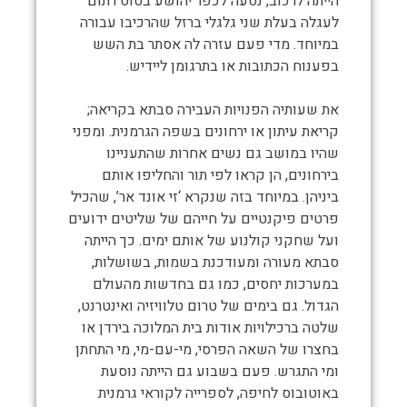
הייתה לרכוב, נסעה לכפר יהושע בסוס רתום
לעגלה בעלת שני גלגלי ברזל שהרכיבו עבורה
במיוחד. מדי פעם עזרה לה אסתר בת השש
בפענוח הכתובות או בתרגומן ליידיש.
את שעותיה הפנויות העבירה סבתא בקריאה;
קריאת עיתון או ירחונים בשפה הגרמנית. ומפני
שהיו במושב גם נשים אחרות שהתעניינו
בירחונים, הן קראו לפי תור והחליפו אותם
ביניהן. במיוחד בזה שנקרא ‘זי אונד אר’, שהכיל
פרטים פיקנטיים על חייהם של שליטים ידועים
ועל שחקני קולנוע של אותם ימים. כך הייתה
סבתא מעורה ומעודכנת בשמות, בשושלות,
במערכות יחסים, כמו גם בחדשות מהעולם
הגדול. גם בימים של טרום טלוויזיה ואינטרנט,
שלטה ברכילויות אודות בית המלוכה בירדן או
בחצרו של השאה הפרסי, מי-עם-מי, מי התחתן
ומי התגרש. פעם בשבוע גם הייתה נוסעת
באוטובוס לחיפה, לספרייה לקוראי גרמנית