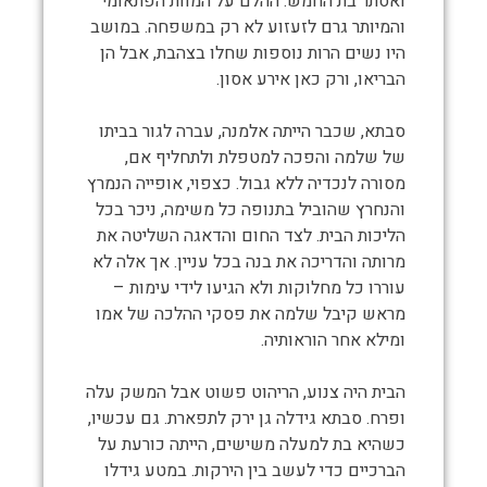
ואסתר בת החמש. ההלם על המוות הפתאומי
והמיותר גרם לזעזוע לא רק במשפחה. במושב
היו נשים הרות נוספות שחלו בצהבת, אבל הן
הבריאו, ורק כאן אירע אסון.
סבתא, שכבר הייתה אלמנה, עברה לגור בביתו
של שלמה והפכה למטפלת ולתחליף אם,
מסורה לנכדיה ללא גבול. כצפוי, אופייה הנמרץ
והנחרץ שהוביל בתנופה כל משימה, ניכר בכל
הליכות הבית. לצד החום והדאגה השליטה את
מרותה והדריכה את בנה בכל עניין. אך אלה לא
עוררו כל מחלוקות ולא הגיעו לידי עימות –
מראש קיבל שלמה את פסקי ההלכה של אמו
ומילא אחר הוראותיה.
הבית היה צנוע, הריהוט פשוט אבל המשק עלה
ופרח. סבתא גידלה גן ירק לתפארת. גם עכשיו,
כשהיא בת למעלה משישים, הייתה כורעת על
הברכיים כדי לעשב בין הירקות. במטע גידלו