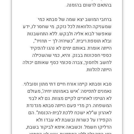
בהתאם לרשום בהזמנה.
ברחבי המושב יצא שמה של סבתא כמי
שמעניקה הלוואות לכל נזקק. מי שחסר לו, ידע
שאפשר לבוא אליה ולבקש. ללא התחשבנות
ובלא תוספת ריבית. “כשיהיה לך – תחזיר”,
הייתה אומרת. באותם ימים לא נהגו להפקיד
כספי חסכונות בבנק. והיא, כמי שהשכילה
לחשב ולחסוך, צברה סכומי כסף שאותם יכולה
הייתה להלוות.
סבא וסבתא קיימו אורח חיים דתי מתון וסובלני.
נאמנים לתפיסה: ‘איש באמונתו יחיה’, מעולם
לא הטיפו לאחרים לקיים מצוות. גם לא לבני
המשפחה. רק מדי פעם הייתה סבתא מנדנדת
לאהרון ש”לא ישכח ללכת לבית-הכנסת”. הם
הקפידו על כשרות ובשבת לא עבדו ולא
הדליקו חשמל. וכשבאה אימא לביקור בשבת,