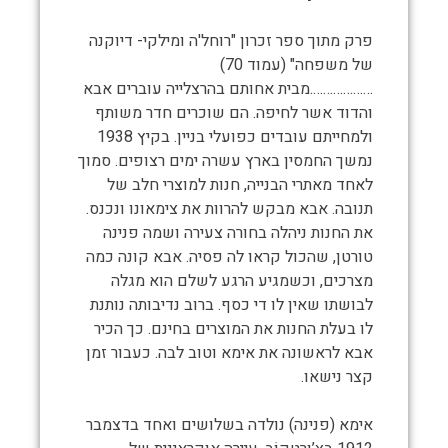
פרק מתוך ספר זכרון "רוחל'ה ומילקי- דיוקנה
של משפחה" (עמוד 70)
……………….מבית אחותם בהרצלייה עוברים אבא
והדוד אשר לחיפה. הם שוכרים חדר משותף
ולמחייתם עובדים כפועלי בניין. בקיץ 1938
נמשך החמסין בארץ עשרה ימים רצופים. סמוך
לאחד מאתרי הבנייה, חנות למוצרי חלב של
תנובה. אבא מבקש להרוות את צימאונו ונכנס.
את החנות ניהלה בחורה צעירה ושמה פנינה
טורטן, שהכול קראו לה פסיה. אבא קונה כמה
מצרכים, וכשמגיע הרגע לשלם הוא מגלה
לבושתו שאין לו די כסף. ברוב נדיבותה נותנת
לו בעלת החנות את המוצרים בחינם. כך הכיר
אבא לראשונה את אימא וטוב לבה. כעבור זמן
קצר נישאו.
אימא (פנינה) נולדה בשלושים ואחד בדצמבר