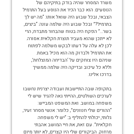
משרד המסחר שהיה בודק בתיקיהם של
הנוסעים. הוא כבר הכיר את הנוסע בעל התרמיל
הצבאי, ובכל שבוע היה שואל אותו: “מה יש לך
בתרמיל?” ובכל שבוע היה שלמה עונה: “ביצים,
בשר…” הפקח היה בטוח שהבחור מתבדח; הרי
לא ייתכן שהוא מעביר תוצרת חקלאית אסורה.
לכן לא עלה על דעתו לבקש משלמה לפתוח
את התרמיל ולבדוק מה הוא מכיל באמת.
שניהם היו צוחקים על ‘הבדיחה המוצלחת’,
וללא כל עיכוב ובדיקה היה שלמה ממשיך
בדרכו אלינו.
בתקופה שבה התיישבות ועבודה יצרנית נחשבו
לערכים השולטים, ההייתי גאה להגיד שיש לי
משפחה במושב. ואת המשפט המבייש:
“ההורים שלי חנוונים”, כלומר: אנשי מסחר זעיר,
גלותי, יכולתי להחליף ב: “יש לי משפחה
חקלאית”. עם זאת, את חיי המושב אהבתי
מרחוק. הביקורים שלי היו קצרים, לא יותר מיום