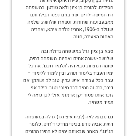
1912 בצֶ’וֶרְטְקוֹב, עיירה אוקראינית של
חסידים, להוריה בן ציון ולאה טורטן. במשפחה
היו חמישה ילדים. שני בנים נפטרו בילדותם
מאבעבועות שחורות, ונשארו שלושה: שלמה,
שנולד ב-1906, אחריו נולדה אימא, ואחריה
האחות הצעירה, חווה.
סבא בן ציון גדל במשפחה גדולה ובה
שלושה-עשרה אחים ואחיות. משפחה דתית,
שומרת מצוות. סבא היה ‘תלמיד חכם’. את כל
ימיו העביר בלימוד תורה, ובין לימוד ללימוד –
עבד בכל עבודה. איש עדין, טוב לב ושתקן. אם
דיבר, היה זה תמיד דבר חיובי וטוב. כילד אני
זוכר אותו עטור זקן אדמוני. אולי לכן נראה לי
תמיד מפחיד.
גם סבתא לאה (לבית איצינגר) גדלה במשפחה
דתית. אביה נודע בכינוי מרדכי ד’רויט, כלומר
הג’ינג’י. מאחר שבאותם ימים לא התירו ההורים