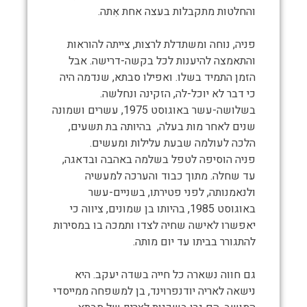
והחלטות מתקבלות בעצה אחת אִתה.
פניה, נוחה ומשתדלת לרצות, צייתה להוראות
והתאמצה להיענות לכל בקשה-דרישה. אבל
הזמן התמיד בשלו. ואפילו סבתא, שנדמה היה
כי דבר לא יוכל-לה, הזקינה ונחלשה.
בשלושה-עשר באוגוסט 1975, עשרים ושמונה
שנים לאחר מות בעלה, בהיותה בת תשעים,
הלכה לעולמה שבעת עלילות ומעשים.
פניה הוסיפה לטפל בשלמה באהבה ובדאגה,
עד שחלה. מתוך כבוד והערכה למעשיה
ולנאמנותה, לפני פטירתו, בשניים-עשר
באוגוסט 1985, בהיותו בן שמונים, ציווה כי
יאפשרו לאישה שחיה לצדו ותמכה בו במסירות
להתגורר בביתו עד יום מותה.
גם חווה נשארה כל חייה בשדה יעקב. היא
נישאה לאריה יודנפרוינד, בן למשפחה ממייסדי