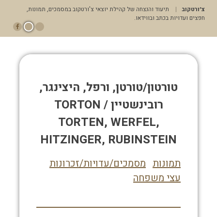
דלג
צ׳ורטקוב
תיעוד והנצחה של קהילת יוצאי צ'ורטקוב במסמכים, תמונות,
לתוכן
חפצים ועדויות בכתב ובווידאו.
תפריט ראשי
טורטון/טורטן, ורפל, היצינגר,
רובינשטיין TORTON /
TORTEN, WERFEL,
HITZINGER, RUBINSTEIN
תמונות
מסמכים/עדויות/זכרונות
עצי משפחה