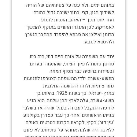
באותם ימים, ולא ענה על צפיותיהם של הוריה
לשידוך הגון, קרי, בחור ישיבה גדול בתורה.
ועוד יותר מכך – האהוב התכוון לנסוע
לאמריקה. לכן התנגדו ההורים בתוקף להמשך
הרומן ואילצו את סבתא להיפרד מהחבר הנערץ
ולהינשא לסבא.
יחד עם השמירה על אורח חיים דתי, היה בית
טורטן פתוח לרעיון הציוני, שהתעורר בערים
ובעיירות ברוסיה כבר מסוף המאה
התשע-עשרה. ילדי המשפחה הצטרפו לתנועות
נוער ציוניות ולרוח ההגשמה החלוצית
בארץ-ישראל. כך בשנת 1925, בהיותו בן
תשע-עשרה, עלה לארץ הבן שלמה. הוא הגיע
לחיפה והתקבל לעבודה בנמל, שהיה אז בשלבי
בנייתו הראשונים. אחר-כך עבד כסדרן בקולנוע
‘עין דור’; בקיץ, לקראת הקרנת הסרטים באולם
ללא גג, היה שלמה אחראי על פתיחתו. לא פעם