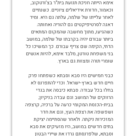
אימא הייתה חניכת תנועת בית”ר בצ’ורטקוב,
וכאמור, חדורת אידיאלים ציוניים. כשנתיים
לאחר עלייתו של שלמה, עלתה גם היא. ומיד
דאגה לסרטיפיקטים גם להוריה ואחותה.
כשהגיעו, מתוך מחשבה שהמקום המתאים
ביותר עבורם יהיה בקרבתו של שלמה, במושב
הדתי, הקימה שם צריף עבורם. כך המשיכו כל
בני משפחת טורטן, מלבד אימא, להיות אנשים
שומרי תורה ומצוות גם בארץ.
כבני חמישים היו סבא וסבתא כשפתחו פרק
חיים חדש בארץ-ישראל. וכדי להתפרנס לא
בחלו בכל עבודה. סבתא כיבסה את בגדי
הרווקים של המושב וגם עבדה בניקיון;
בבית-הכנסת המקומי כרעה על ברכיה, קרצפה
ושפשפה את רצפת העץ, וגם את חדר
המזכירות ניקתה. ולאחר שהסתיימה יציקת
בתים חדשים במושב, היו מזעיקים את סבא
וסבתא, שלפרנסתם גרדו את שיירי הבטון