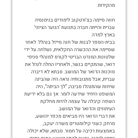
מהקירות.
חווה סיימה בצ’ורטקוב לימודים בגימנסיה
עברית והייתה חברה בתנועת ‘הנוער הציוני’.
בארץ למדה
בבית-הספר לבנות של חנה מייזל בנהלל. לאחר
שסיימה את ההכשרה החקלאית, נשלחה על ידי
שלטונות המנדט הבריטי לקורס למנהלי סניפי
דואר, שהתקיים בנשר, ולאחריו החלה לנהל את
סוכנות הדואר של המושב. סבתא לא דיברה
עברית, אבל מתגובותיה נראה היה שהבינה
שיחות שהתנהלו סביבה; “לך הביתה”, היה
המשפט היחיד שידעה לומר. אך גם בלא ידיעת
השפה קיבלה על עצמה להיות מחלקת
העיתונים והדואר של המושב.
את דברי הדואר היו מביאים מכפר יהושע,
מרחק כשני קילומטרים משדה יעקב,
באמצעות רכיבה על חמור. סבתא, שלא יכולה