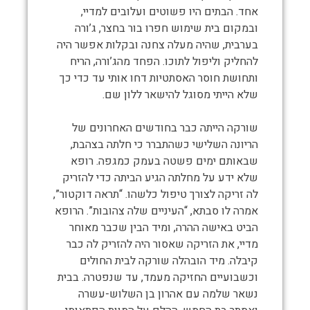
אחד. הבתים היו פשוטים ועלובים למדיי,
ובמקום בית שימוש חפרו בור בחצר, ג’ורה
בערבית, שהיה מעלה צחנה ובקלות אפשר היה
להחליק וליפול לתוכו. הפחד מהג’ורה, הריח
ותחושת חוסר האסתטיות דחו אותי עד כדי כך
שלא הייתי מסוגל להישאר ללון שם.
שורקה הייתה כבר בחודשים האחרונים של
הריונה השלישי כשהתברר כי חלתה בצהבת,
שבאותם ימים פשטה בעמק כמגפה. רופא
שלא ידע על מחלתה הגיע הביתה כדי להזריק
לה זריקה לצורך טיפול כלשהו. “תראה דוקטור”,
אמרה לו סבתא, “העיניים שלה צהובות”. הרופא
הביט באישה ההרה, ומיד הבין שכבר מאוחר
מדיי, את הזריקה שאסור היה להזריק לה כבר
קיבלה. מיד הובהלה שורקה לבית החולים
וכשבועיים החזיקה מעמד, עד שנפטרה. בבית
נשאר שלמה עם אהרון בן השלוש-עשרה