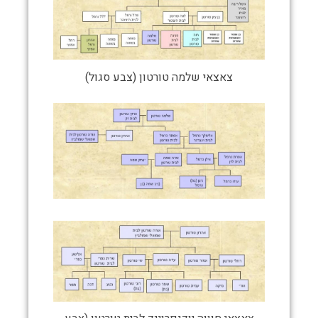
צאצאי שלמה טורטון (צבע סגול)