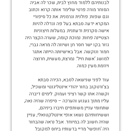
לבנותיהם ללמוד מחוץ לבית, שכר לה אביה
הסוחר מורה פרטי שלימד אותה קרוא וכתוב
וגם שפות: פולנית וגרמנית. את כל סיפורי
המקרא ידעה סבתא בעל פה וגדלה להיות
אישה סקרנית ודעתנית. במעלות חיצוניות
הצטיינה פחות: נמוכת קומה, שערה הקצר היה
גזור בקו ישר חסר חן ושיווה לה מראה גברי,
חמור ונוקשה. אבל באישיותה הייתה אתגר
למושג ‘אשת חיל’: נמרצת, מעשית, חרוצה
ויוזמת מעין כמוה.
עוד לפני שנישאה לסבא, הכירה סבתא
בצ’ורטקוב בחור יהודי אינטליגנטי ומשכיל,
וקשרה אתו קשר רציני ועמוק. לימים דיברה
עליו מתוך געגוע והערכה – סיפרה שהיה נאה,
שתחומי עניין משותפים חיברו ביניהם,
וששיחותיהם נשאו אופי אינטלקטואלי, עניין
שהיה חשוב לה במיוחד. אבל נראה שהבחור
היה ‘חופשי’ מדיי בדעותיו ביחס למקובל