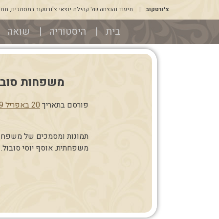
דלג
צ׳ורטקוב
תיעוד והנצחה של קהילת יוצאי צ'ורטקוב במסמכים, תמונו
לתוכן
בית
היסטוריה
שואה
משפחות סובול לנדא פומרנץ tz
פורסם בתאריך
20 באפריל 2019
תמונות ומסמכים של משפחות 
משפחתית. אוסף יוסי סובול.