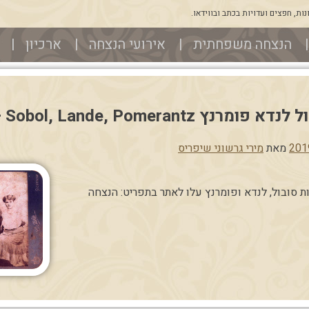
ת, חפצים ועדויות בכתב ובווידאו.
הנצחה משפחתית
אירועי הנצחה
ארכיון
Sobol, Lande, Pomeran – חדש באתר
מאת
מירי גרשוני שיפריס
סובול, לנדא ופומרנץ עלו לאתר בתפריט: הנצחה