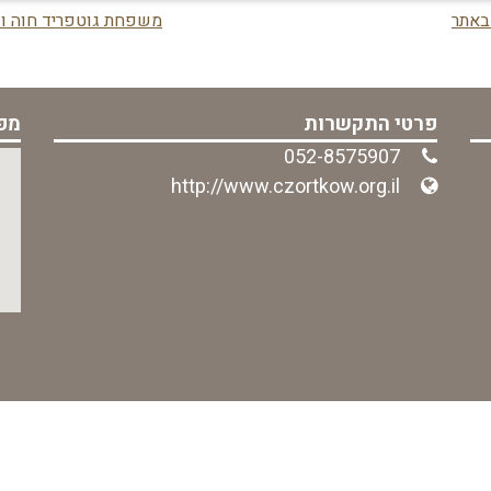
משפחת גוטפריד חוה ושמואל fried Chava and Shmuel
פרטי התקשרות
מפ
052-8575907
http://www.czortkow.org.il