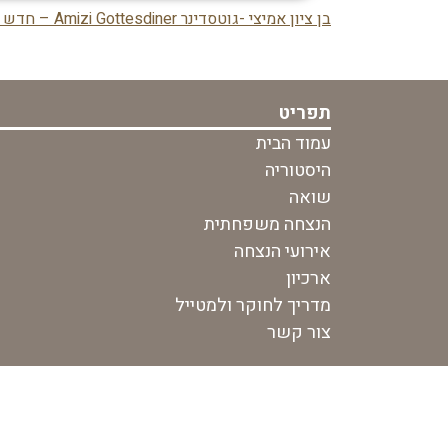
בן ציון אמיצי -גוטסדינר Amizi Gottesdiner – חדש באתר
ניווט
בפוסט
תפריט
עמוד הבית
היסטוריה
שואה
הנצחה משפחתית
אירועי הנצחה
ארכיון
מדריך לחוקר ולמטייל
צור קשר