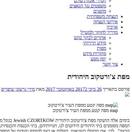
חסידי אומות עולם
משפטים נגד הנאצים
מושגים
הנצחה משפחתית
אירועי הנצחה
ארכיון
מדריך לחוקר ולמטייל
אתרים לבקר בהם
מידע תיירותי
מפות
מקורות מידע
יומן מסע
צור קשר
מפת צ'ורטקוב היהודית
פורסם בתאריך
26 ביוני 2017
2 באוקטובר 2017
מאת
מירי גרשוני שיפריס
map מפה קטע ממפת העיר צ'ורטקוב
בימים אלה 
המפה מסומנים בתי היהודים הידועים לנו, חנויותיהם, בתי הכנסת והכנסי
הרצה". לכן, אם תתקלו בשגיאות, תקלות או רצון להוסיף נקודות על המפה