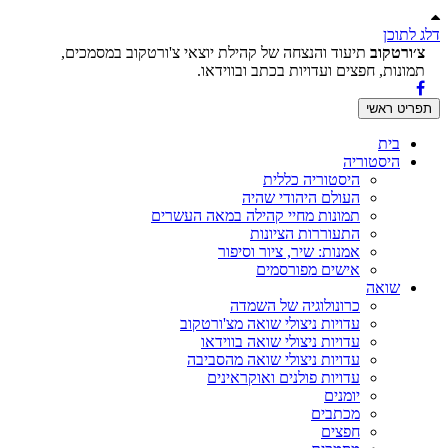
דלג לתוכן
צ׳ורטקוב
תיעוד והנצחה של קהילת יוצאי צ'ורטקוב במסמכים,
תמונות, חפצים ועדויות בכתב ובווידאו.
תפריט ראשי
בית
היסטוריה
היסטוריה כללית
העולם היהודי שהיה
תמונות מחיי קהילה במאה העשרים
התעוררות הציונות
אמנות: שיר, ציור וסיפור
אישים מפורסמים
שואה
כרונולוגיה של השמדה
עדויות ניצולי שואה מצ'ורטקוב
עדויות ניצולי שואה בווידאו
עדויות ניצולי שואה מהסביבה
עדויות פולנים ואוקראינים
יומנים
מכתבים
חפצים