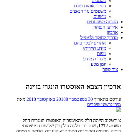
מסמכים
חסידי אומות עולם
משפטים נגד הנאצים
מושגים
הנצחה משפחתית
אירועי הנצחה
ארכיון
מדריך לחוקר ולמטייל
אתרים לבקר בהם
מידע תיירותי
מפות
מקורות מידע
יומן מסע
צור קשר
ארכיון הצבא האוסטרו הונגרי בווינה
פורסם בתאריך
30 בספטמבר 2018
8 באוקטובר 2018
מאת
מירי גרשוני שיפריס
צ'ורטקוב הייתה חלק מהאימפריה האוסטרו הונגרית החל
מ
שנת- 1772,
שנה בה חולקה פולין בין שלושת המעצמות:
רוסיה, פרוסיה והקיסרות האוסטרו- הונגרית. חלוקה זו הייתה