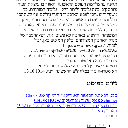
תקפה עד מלחמת העולם הראשונה. האזור בו נמצאת העיר
צ'ורטקוב, כונה גליציה וליתר דיוק – גליציה המזרחית. בני
משפחותינו גויסו לצבא האוסטרו הונגרי וחלקם אף השתתפו
במלחמת העולם הראשונה. בארכיון המלחמה בווינה, ניתן
למצוא מידע על שירות בני משפחות שלנו, בצבא האוסטרו-
הונגרי, חללים ופצועים. המידע כולל פרטים רבים על בני
המשפחה. החיפוש בארכיון לא פשוט, אך, דפי-ההסבר של
מנהל הארכיון המצורפים, בלינק המופיע כאן, יכול
לעזור. http://www.oesta.gv.at/
…/Genealogy%20in%20the%20Vienna%20Wa
דפי המידע יופיעו באתר זה בתפריט: ארכיון. תת תפריט:
ארכיון הצבא האוסטרו הונגרי.
בתמונה: יאיר מן (יושב באמצע) עם גיוסו לצבא
האוסטרו-הונגרי במלחה"ע הראשונה. וינה, 15.10.1914
ניווט בפוסט
סבא רבא של הסנטור האמריקאי, הדמוקראט, Chuck
Schumer צ'אק שומר מצ'ורטקוב CHORTKOW
חוברת נשף התרמה של צ'ורטקובאים בארצות הברית 1952
בארכיון האתר
תפריט
עמוד הבית