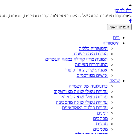
דלג לתוכן
צ׳ורטקוב
תיעוד והנצחה של קהילת יוצאי צ'ורטקוב במסמכים, תמונות, חפצים
תפריט ראשי
בית
היסטוריה
היסטוריה כללית
העולם היהודי שהיה
תמונות מחיי קהילה במאה העשרים
התעוררות הציונות
אמנות: שיר, ציור וסיפור
אישים מפורסמים
שואה
כרונולוגיה של השמדה
עדויות ניצולי שואה מצ'ורטקוב
עדויות ניצולי שואה בווידאו
עדויות ניצולי שואה מהסביבה
עדויות פולנים ואוקראינים
יומנים
מכתבים
חפצים
מסמכים