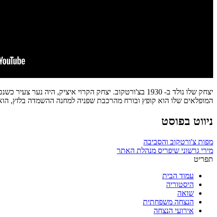
יצחק שלו נולד ב- 1930 בצ'ורטקוב. יצחק הקרוי איציק, ה
המופלאים שלו הוא קופץ ובורח מהרכבת שפניה למחנה ההשמדה בלזץ, הוא 
ניווט בפוסט
מפות צ'ורטקוב והסביבה
מירי גרשוני שיפריס מנהלת האתר
תפריט
עמוד הבית
היסטוריה
שואה
הנצחה משפחתית
אירועי הנצחה